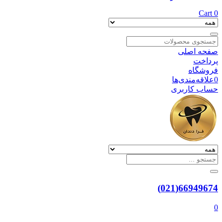
Cart
0
صفحه اصلی
پرداخت
فروشگاه
0
علاقه‌مندی‌ها
حساب کاربری
66949674(021)
0