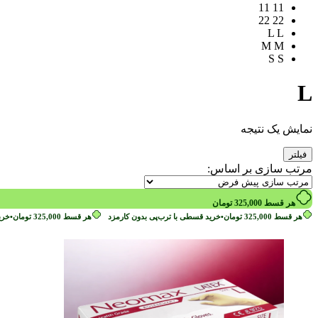
11
11
22
22
L
L
M
M
S
S
L
نمایش یک نتیجه
فیلتر
مرتب سازی بر اساس:
هر قسط
325,000
تومان
هر قسط
325,000
تومان
•
خرید قسطی با ترب‌پی بدون کارمزد
هر قسط
325,000
تومان
•
خری