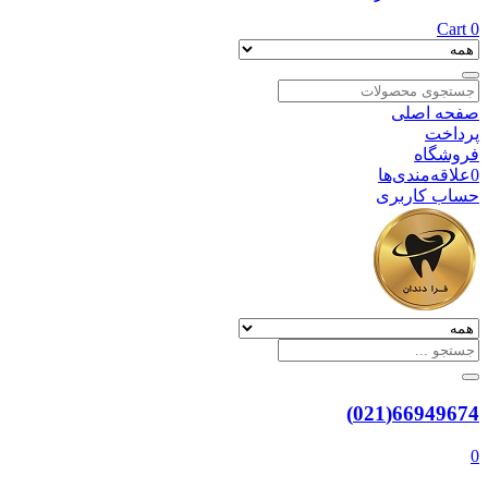
Cart
0
صفحه اصلی
پرداخت
فروشگاه
0
علاقه‌مندی‌ها
حساب کاربری
66949674(021)
0