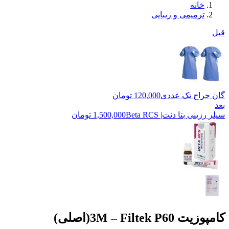
خانه
ترمیمی و زیبایی
قبل
گان جراح تک عددی
120,000
تومان
بعد
سیلر رزینی بتا دنت| Beta RCS
1,500,000
تومان
کامپوزیت 3M – Filtek P60(اصلی)